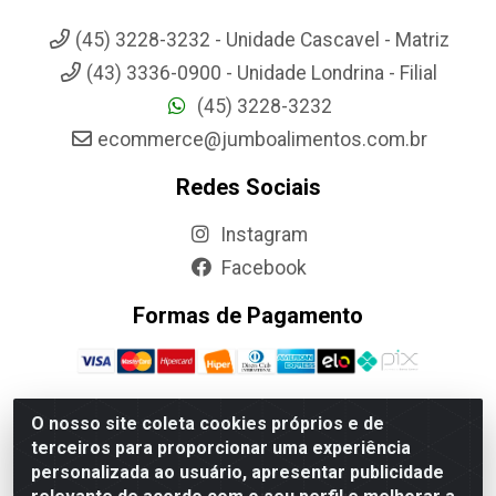
(45) 3228-3232 - Unidade Cascavel - Matriz
(43) 3336-0900 - Unidade Londrina - Filial
(45) 3228-3232
ecommerce@jumboalimentos.com.br
Redes Sociais
Instagram
Facebook
Formas de Pagamento
O nosso site coleta cookies próprios e de
terceiros para proporcionar uma experiência
Jumbo Alimentos Cascavel - Matriz - Rua Itatiba Do Sul, 161 -
personalizada ao usuário, apresentar publicidade
Santos Dumont, Cascavel-PR - CEP 85804-700- CNPJ
85.522.043/0001-90