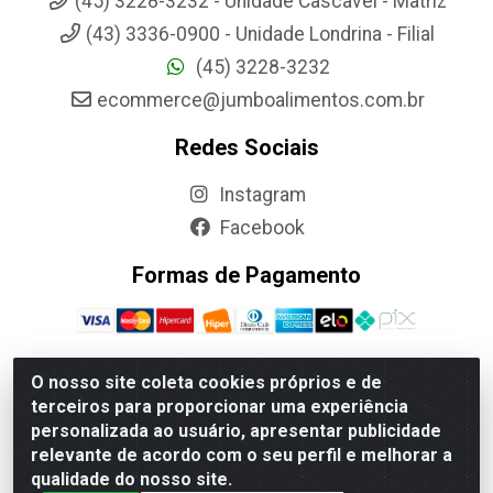
(45) 3228-3232 - Unidade Cascavel - Matriz
(43) 3336-0900 - Unidade Londrina - Filial
(45) 3228-3232
ecommerce@jumboalimentos.com.br
Redes Sociais
Instagram
Facebook
Formas de Pagamento
O nosso site coleta cookies próprios e de
terceiros para proporcionar uma experiência
Jumbo Alimentos Cascavel - Matriz - Rua Itatiba Do Sul, 161 -
personalizada ao usuário, apresentar publicidade
Santos Dumont, Cascavel-PR - CEP 85804-700- CNPJ
relevante de acordo com o seu perfil e melhorar a
85.522.043/0001-90
qualidade do nosso site.