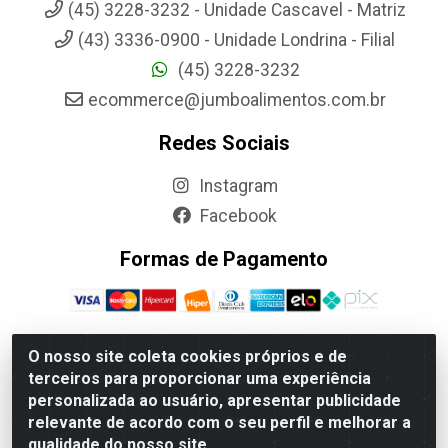
(45) 3228-3232 - Unidade Cascavel - Matriz
(43) 3336-0900 - Unidade Londrina - Filial
(45) 3228-3232
ecommerce@jumboalimentos.com.br
Redes Sociais
Instagram
Facebook
Formas de Pagamento
O nosso site coleta cookies próprios e de
terceiros para proporcionar uma experiência
Jumbo Alimentos Cascavel - Matriz - Rua Itatiba Do Sul, 161 -
personalizada ao usuário, apresentar publicidade
Santos Dumont, Cascavel-PR - CEP 85804-700- CNPJ
relevante de acordo com o seu perfil e melhorar a
85.522.043/0001-90
qualidade do nosso site.