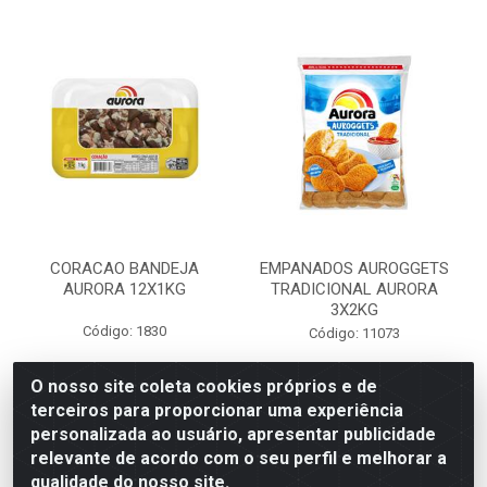
CORACAO BANDEJA
EMPANADOS AUROGGETS
AURORA 12X1KG
TRADICIONAL AURORA
3X2KG
Código: 1830
Código: 11073
O nosso site coleta cookies próprios e de
terceiros para proporcionar uma experiência
Faça seu login ou
Faça seu login ou
personalizada ao usuário, apresentar publicidade
cadastre-se para
cadastre-se para
ver preços e
ver preços e
relevante de acordo com o seu perfil e melhorar a
comprar
comprar
qualidade do nosso site.