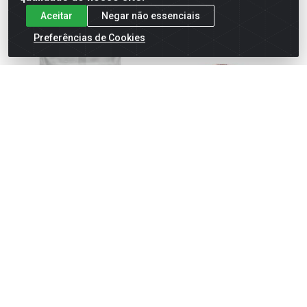
Aceitar
Negar não essenciais
Preferências de Cookies
HAMBURGUER MISTO
MORTADELA DEFUMADA
GRANEL FAROESTE BURGER
AURORA 2X4KG
36X90G
Código: 589
Código: 2044
Faça seu login ou
Faça seu login ou
cadastre-se para
cadastre-se para