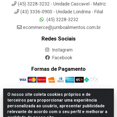
(45) 3228-3232 - Unidade Cascavel - Matriz
(43) 3336-0900 - Unidade Londrina - Filial
(45) 3228-3232
ecommerce@jumboalimentos.com.br
Redes Sociais
Instagram
Facebook
Formas de Pagamento
O nosso site coleta cookies próprios e de
terceiros para proporcionar uma experiência
Jumbo Alimentos Cascavel - Matriz - Rua Itatiba Do Sul, 161 -
personalizada ao usuário, apresentar publicidade
Santos Dumont, Cascavel-PR - CEP 85804-700- CNPJ
relevante de acordo com o seu perfil e melhorar a
85.522.043/0001-90