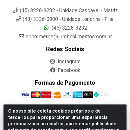
(45) 3228-3232 - Unidade Cascavel - Matriz
(43) 3336-0900 - Unidade Londrina - Filial
(45) 3228-3232
ecommerce@jumboalimentos.com.br
Redes Sociais
Instagram
Facebook
Formas de Pagamento
O nosso site coleta cookies próprios e de
terceiros para proporcionar uma experiência
Jumbo Alimentos Cascavel - Matriz - Rua Itatiba Do Sul, 161 -
personalizada ao usuário, apresentar publicidade
Santos Dumont, Cascavel-PR - CEP 85804-700- CNPJ
85.522.043/0001-90