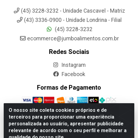
(45) 3228-3232 - Unidade Cascavel - Matriz
(43) 3336-0900 - Unidade Londrina - Filial
(45) 3228-3232
ecommerce@jumboalimentos.com.br
Redes Sociais
Instagram
Facebook
Formas de Pagamento
O nosso site coleta cookies próprios e de
terceiros para proporcionar uma experiência
personalizada ao usuário, apresentar publicidade
Jumbo Alimentos Cascavel - Matriz - Rua Itatiba Do Sul, 161 -
relevante de acordo com o seu perfil e melhorar a
Santos Dumont, Cascavel-PR - CEP 85804-700- CNPJ
qualidade do nosso site.
85.522.043/0001-90