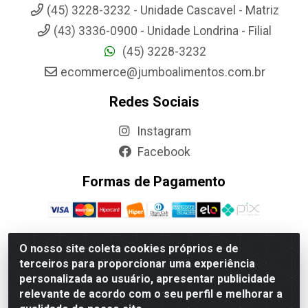
(45) 3228-3232 - Unidade Cascavel - Matriz
(43) 3336-0900 - Unidade Londrina - Filial
(45) 3228-3232
ecommerce@jumboalimentos.com.br
Redes Sociais
Instagram
Facebook
Formas de Pagamento
O nosso site coleta cookies próprios e de
terceiros para proporcionar uma experiência
Jumbo Alimentos Cascavel - Matriz - Rua Itatiba Do Sul, 161 -
personalizada ao usuário, apresentar publicidade
Santos Dumont, Cascavel-PR - CEP 85804-700- CNPJ
relevante de acordo com o seu perfil e melhorar a
85.522.043/0001-90