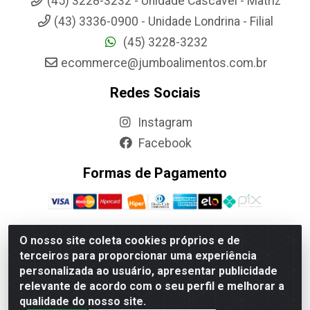
(45) 3228-3232 - Unidade Cascavel - Matriz
(43) 3336-0900 - Unidade Londrina - Filial
(45) 3228-3232
ecommerce@jumboalimentos.com.br
Redes Sociais
Instagram
Facebook
Formas de Pagamento
O nosso site coleta cookies próprios e de
terceiros para proporcionar uma experiência
Jumbo Alimentos Cascavel - Matriz - Rua Itatiba Do Sul, 161 -
personalizada ao usuário, apresentar publicidade
Santos Dumont, Cascavel-PR - CEP 85804-700- CNPJ
relevante de acordo com o seu perfil e melhorar a
85.522.043/0001-90
qualidade do nosso site.