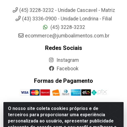
(45) 3228-3232 - Unidade Cascavel - Matriz
(43) 3336-0900 - Unidade Londrina - Filial
(45) 3228-3232
ecommerce@jumboalimentos.com.br
Redes Sociais
Instagram
Facebook
Formas de Pagamento
O nosso site coleta cookies próprios e de
terceiros para proporcionar uma experiência
Jumbo Alimentos Cascavel - Matriz - Rua Itatiba Do Sul, 161 -
personalizada ao usuário, apresentar publicidade
Santos Dumont, Cascavel-PR - CEP 85804-700- CNPJ
85.522.043/0001-90