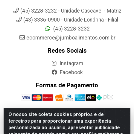
(45) 3228-3232 - Unidade Cascavel - Matriz
(43) 3336-0900 - Unidade Londrina - Filial
(45) 3228-3232
ecommerce@jumboalimentos.com.br
Redes Sociais
Instagram
Facebook
Formas de Pagamento
O nosso site coleta cookies próprios e de
terceiros para proporcionar uma experiência
Jumbo Alimentos Cascavel - Matriz - Rua Itatiba Do Sul, 161 -
personalizada ao usuário, apresentar publicidade
Santos Dumont, Cascavel-PR - CEP 85804-700- CNPJ
85.522.043/0001-90