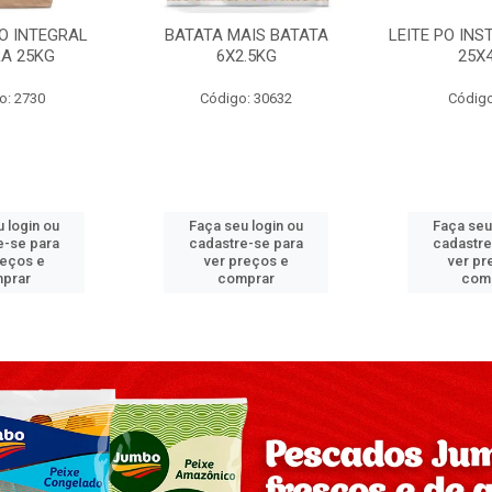
PO INTEGRAL
BATATA MAIS BATATA
LEITE PO IN
A 25KG
6X2.5KG
25X
o: 2730
Código: 30632
Código
 login ou
Faça seu login ou
Faça seu
e-se para
cadastre-se para
cadastre
reços e
ver preços e
ver pr
prar
comprar
com