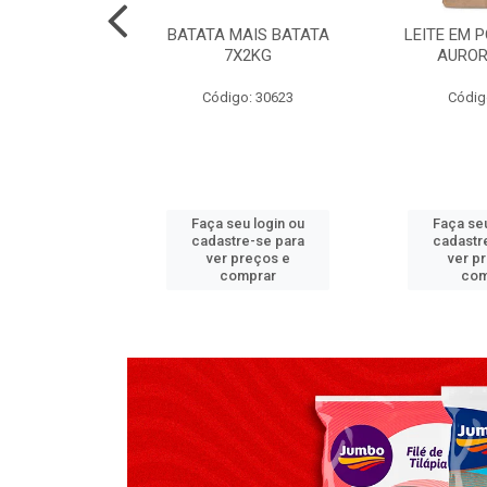
TADO PECA
BATATA MAIS BATATA
LEITE EM 
 2X3,7 KG
7X2KG
AUROR
go: 517
Código: 30623
Códig
u login ou
Faça seu login ou
Faça seu
e-se para
cadastre-se para
cadastr
reços e
ver preços e
ver p
mprar
comprar
com