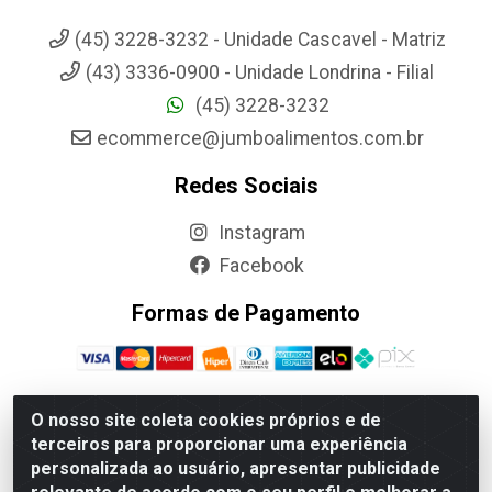
(45) 3228-3232 - Unidade Cascavel - Matriz
(43) 3336-0900 - Unidade Londrina - Filial
(45) 3228-3232
ecommerce@jumboalimentos.com.br
Redes Sociais
Instagram
Facebook
Formas de Pagamento
O nosso site coleta cookies próprios e de
terceiros para proporcionar uma experiência
Jumbo Alimentos Cascavel - Matriz - Rua Itatiba Do Sul, 161 -
personalizada ao usuário, apresentar publicidade
Santos Dumont, Cascavel-PR - CEP 85804-700- CNPJ
85.522.043/0001-90