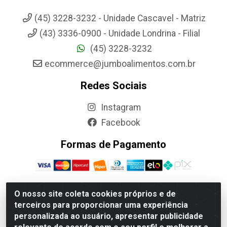
(45) 3228-3232 - Unidade Cascavel - Matriz
(43) 3336-0900 - Unidade Londrina - Filial
(45) 3228-3232
ecommerce@jumboalimentos.com.br
Redes Sociais
Instagram
Facebook
Formas de Pagamento
O nosso site coleta cookies próprios e de
terceiros para proporcionar uma experiência
Jumbo Alimentos Cascavel - Matriz - Rua Itatiba Do Sul, 161 -
personalizada ao usuário, apresentar publicidade
Santos Dumont, Cascavel-PR - CEP 85804-700- CNPJ
85.522.043/0001-90