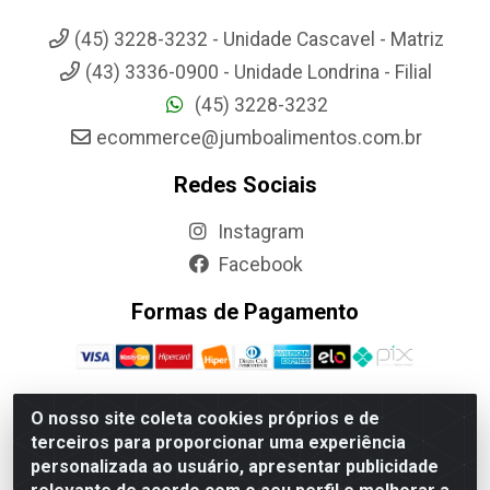
(45) 3228-3232 - Unidade Cascavel - Matriz
(43) 3336-0900 - Unidade Londrina - Filial
(45) 3228-3232
ecommerce@jumboalimentos.com.br
Redes Sociais
Instagram
Facebook
Formas de Pagamento
O nosso site coleta cookies próprios e de
terceiros para proporcionar uma experiência
Jumbo Alimentos Cascavel - Matriz - Rua Itatiba Do Sul, 161 -
personalizada ao usuário, apresentar publicidade
Santos Dumont, Cascavel-PR - CEP 85804-700- CNPJ
85.522.043/0001-90