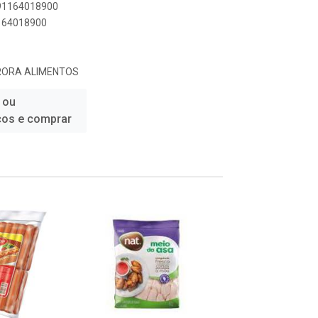
891164018900
1164018900
RORA ALIMENTOS
 ou
ços e comprar