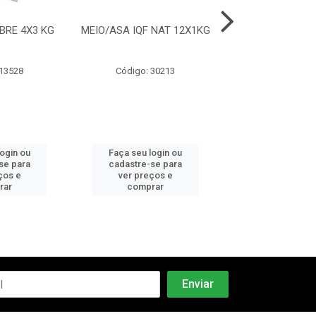
BRE 4X3 KG
MEIO/ASA IQF NAT 12X1KG
MEIO/ASA TEMP
20X700
 13528
Código: 30213
Código: 31
login ou
Faça seu login ou
Faça seu log
se para
cadastre-se para
cadastre-se 
ços e
ver preços e
ver preços
rar
comprar
comprar