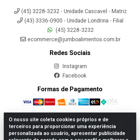
(45) 3228-3232 - Unidade Cascavel - Matriz
(43) 3336-0900 - Unidade Londrina - Filial
(45) 3228-3232
ecommerce@jumboalimentos.com.br
Redes Sociais
Instagram
Facebook
Formas de Pagamento
O nosso site coleta cookies próprios e de
terceiros para proporcionar uma experiência
Jumbo Alimentos Cascavel - Matriz - Rua Itatiba Do Sul, 161 -
personalizada ao usuário, apresentar publicidade
Santos Dumont, Cascavel-PR - CEP 85804-700- CNPJ
85.522.043/0001-90