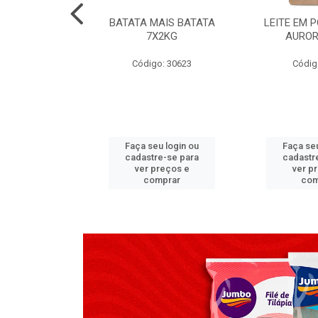
TADO PECA
BATATA MAIS BATATA
LEITE EM 
 2X3,7 KG
7X2KG
AUROR
go: 517
Código: 30623
Códig
u login ou
Faça seu login ou
Faça seu
e-se para
cadastre-se para
cadastr
reços e
ver preços e
ver p
mprar
comprar
com