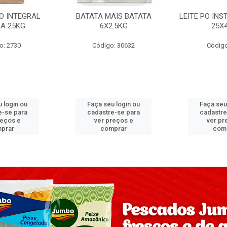
PO INTEGRAL
BATATA MAIS BATATA
LEITE PO IN
A 25KG
6X2.5KG
25X
o: 2730
Código: 30632
Código
 login ou
Faça seu login ou
Faça seu
e-se para
cadastre-se para
cadastre
reços e
ver preços e
ver pr
prar
comprar
com