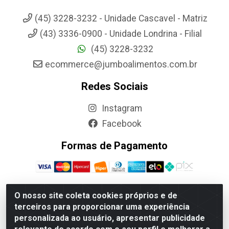
(45) 3228-3232 - Unidade Cascavel - Matriz
(43) 3336-0900 - Unidade Londrina - Filial
(45) 3228-3232
ecommerce@jumboalimentos.com.br
Redes Sociais
Instagram
Facebook
Formas de Pagamento
O nosso site coleta cookies próprios e de
terceiros para proporcionar uma experiência
Jumbo Alimentos Cascavel - Matriz - Rua Itatiba Do Sul, 161 -
personalizada ao usuário, apresentar publicidade
Santos Dumont, Cascavel-PR - CEP 85804-700- CNPJ
85.522.043/0001-90