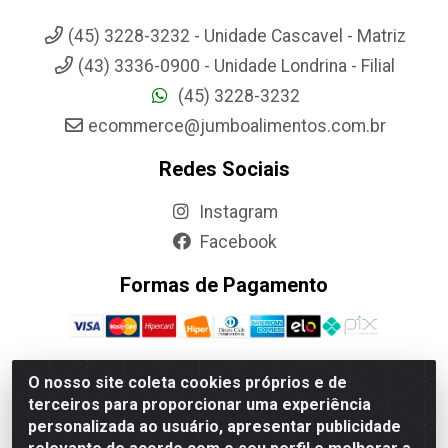
(45) 3228-3232 - Unidade Cascavel - Matriz
(43) 3336-0900 - Unidade Londrina - Filial
(45) 3228-3232
ecommerce@jumboalimentos.com.br
Redes Sociais
Instagram
Facebook
Formas de Pagamento
O nosso site coleta cookies próprios e de
terceiros para proporcionar uma experiência
Jumbo Alimentos Cascavel - Matriz - Rua Itatiba Do Sul, 161 -
personalizada ao usuário, apresentar publicidade
Santos Dumont, Cascavel-PR - CEP 85804-700- CNPJ
85.522.043/0001-90