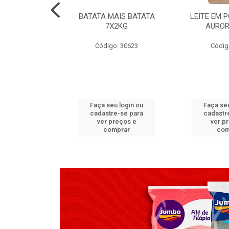
TADO PECA
BATATA MAIS BATATA
LEITE EM 
 2X3,7 KG
7X2KG
AUROR
go: 517
Código: 30623
Códig
u login ou
Faça seu login ou
Faça seu
e-se para
cadastre-se para
cadastr
reços e
ver preços e
ver p
mprar
comprar
com