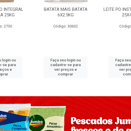
PO INTEGRAL
BATATA MAIS BATATA
LEITE PO IN
A 25KG
6X2.5KG
25X
o: 2730
Código: 30632
Código
 login ou
Faça seu login ou
Faça seu
e-se para
cadastre-se para
cadastre
reços e
ver preços e
ver pr
prar
comprar
com