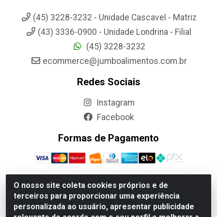
(45) 3228-3232 - Unidade Cascavel - Matriz
(43) 3336-0900 - Unidade Londrina - Filial
(45) 3228-3232
ecommerce@jumboalimentos.com.br
Redes Sociais
Instagram
Facebook
Formas de Pagamento
O nosso site coleta cookies próprios e de
terceiros para proporcionar uma experiência
Jumbo Alimentos Cascavel - Matriz - Rua Itatiba Do Sul, 161 -
personalizada ao usuário, apresentar publicidade
Santos Dumont, Cascavel-PR - CEP 85804-700- CNPJ
85.522.043/0001-90