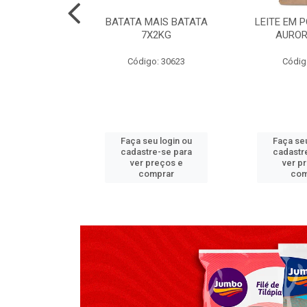
TADO PECA
BATATA MAIS BATATA
LEITE EM 
 2X3,7 KG
7X2KG
AUROR
go: 517
Código: 30623
Códig
u login ou
Faça seu login ou
Faça seu
e-se para
cadastre-se para
cadastr
reços e
ver preços e
ver p
mprar
comprar
com