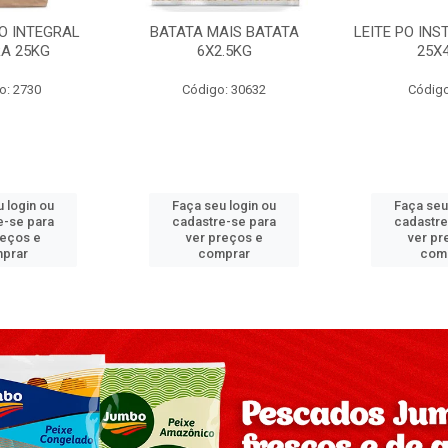
PO INTEGRAL
BATATA MAIS BATATA
LEITE PO IN
A 25KG
6X2.5KG
25X
o: 2730
Código: 30632
Código
 login ou
Faça seu login ou
Faça seu
e-se para
cadastre-se para
cadastre
reços e
ver preços e
ver pr
prar
comprar
com