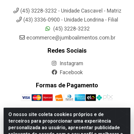
(45) 3228-3232 - Unidade Cascavel - Matriz
(43) 3336-0900 - Unidade Londrina - Filial
(45) 3228-3232
ecommerce@jumboalimentos.com.br
Redes Sociais
Instagram
Facebook
Formas de Pagamento
O nosso site coleta cookies próprios e de
terceiros para proporcionar uma experiência
Jumbo Alimentos Cascavel - Matriz - Rua Itatiba Do Sul, 161 -
personalizada ao usuário, apresentar publicidade
Santos Dumont, Cascavel-PR - CEP 85804-700- CNPJ
85.522.043/0001-90