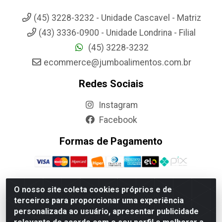
(45) 3228-3232 - Unidade Cascavel - Matriz
(43) 3336-0900 - Unidade Londrina - Filial
(45) 3228-3232
ecommerce@jumboalimentos.com.br
Redes Sociais
Instagram
Facebook
Formas de Pagamento
O nosso site coleta cookies próprios e de
terceiros para proporcionar uma experiência
Jumbo Alimentos Cascavel - Matriz - Rua Itatiba Do Sul, 161 -
personalizada ao usuário, apresentar publicidade
Santos Dumont, Cascavel-PR - CEP 85804-700- CNPJ
85.522.043/0001-90