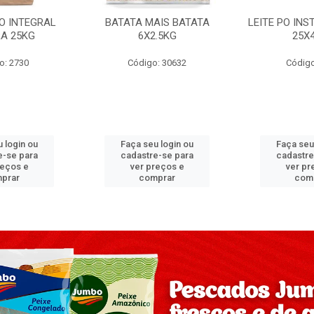
PO INTEGRAL
BATATA MAIS BATATA
LEITE PO IN
A 25KG
6X2.5KG
25X
o: 2730
Código: 30632
Código
 login ou
Faça seu login ou
Faça seu
e-se para
cadastre-se para
cadastre
reços e
ver preços e
ver pr
prar
comprar
com