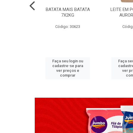
TADO PECA
BATATA MAIS BATATA
LEITE EM 
 2X3,7 KG
7X2KG
AUROR
go: 517
Código: 30623
Códig
u login ou
Faça seu login ou
Faça seu
e-se para
cadastre-se para
cadastr
reços e
ver preços e
ver p
mprar
comprar
com