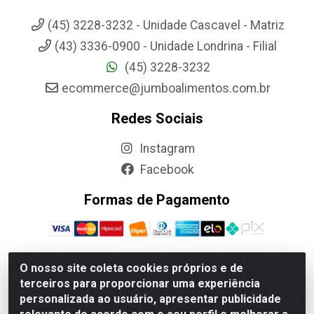
(45) 3228-3232 - Unidade Cascavel - Matriz
(43) 3336-0900 - Unidade Londrina - Filial
(45) 3228-3232
ecommerce@jumboalimentos.com.br
Redes Sociais
Instagram
Facebook
Formas de Pagamento
O nosso site coleta cookies próprios e de
terceiros para proporcionar uma experiência
Jumbo Alimentos Cascavel - Matriz - Rua Itatiba Do Sul, 161 -
personalizada ao usuário, apresentar publicidade
Santos Dumont, Cascavel-PR - CEP 85804-700- CNPJ
85.522.043/0001-90