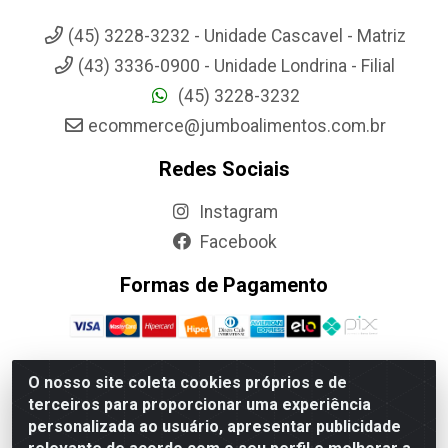
(45) 3228-3232 - Unidade Cascavel - Matriz
(43) 3336-0900 - Unidade Londrina - Filial
(45) 3228-3232
ecommerce@jumboalimentos.com.br
Redes Sociais
Instagram
Facebook
Formas de Pagamento
O nosso site coleta cookies próprios e de
terceiros para proporcionar uma experiência
Jumbo Alimentos Cascavel - Matriz - Rua Itatiba Do Sul, 161 -
personalizada ao usuário, apresentar publicidade
Santos Dumont, Cascavel-PR - CEP 85804-700- CNPJ
85.522.043/0001-90