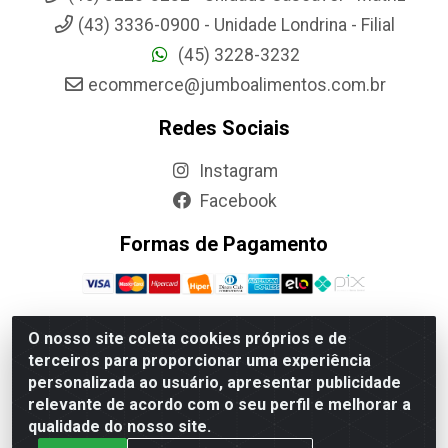
(43) 3336-0900 - Unidade Londrina - Filial
(45) 3228-3232
ecommerce@jumboalimentos.com.br
Redes Sociais
Instagram
Facebook
Formas de Pagamento
O nosso site coleta cookies próprios e de
terceiros para proporcionar uma experiência
Jumbo Alimentos Cascavel - Matriz - Rua Itatiba Do Sul,
personalizada ao usuário, apresentar publicidade
161 - Santos Dumont, Cascavel-PR - CEP 85804-700-
relevante de acordo com o seu perfil e melhorar a
CNPJ 85.522.043/0001-90
qualidade do nosso site.