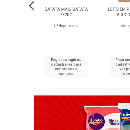
TADO PECA
BATATA MAIS BATATA
LEITE EM 
 2X3,7 KG
7X2KG
AUROR
go: 517
Código: 30623
Códig
u login ou
Faça seu login ou
Faça seu
e-se para
cadastre-se para
cadastr
reços e
ver preços e
ver p
mprar
comprar
com