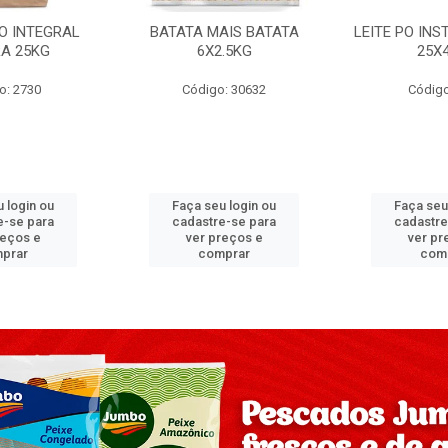
PO INTEGRAL
BATATA MAIS BATATA
LEITE PO IN
A 25KG
6X2.5KG
25X
o: 2730
Código: 30632
Código
 login ou
Faça seu login ou
Faça seu
e-se para
cadastre-se para
cadastre
reços e
ver preços e
ver pr
prar
comprar
com