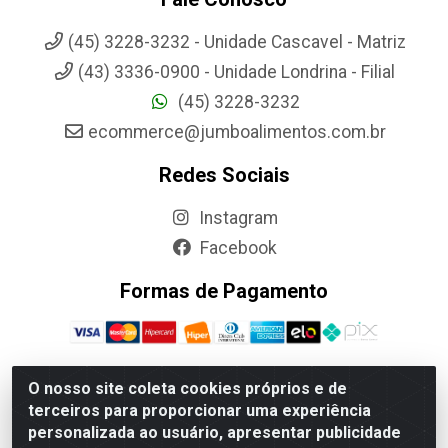
(45) 3228-3232 - Unidade Cascavel - Matriz
(43) 3336-0900 - Unidade Londrina - Filial
(45) 3228-3232
ecommerce@jumboalimentos.com.br
Redes Sociais
Instagram
Facebook
Formas de Pagamento
O nosso site coleta cookies próprios e de
terceiros para proporcionar uma experiência
Jumbo Alimentos Cascavel - Matriz - Rua Itatiba Do Sul, 161 -
personalizada ao usuário, apresentar publicidade
Santos Dumont, Cascavel-PR - CEP 85804-700- CNPJ