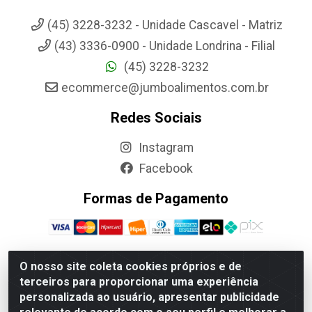
(45) 3228-3232 - Unidade Cascavel - Matriz
(43) 3336-0900 - Unidade Londrina - Filial
(45) 3228-3232
ecommerce@jumboalimentos.com.br
Redes Sociais
Instagram
Facebook
Formas de Pagamento
O nosso site coleta cookies próprios e de
terceiros para proporcionar uma experiência
Jumbo Alimentos Cascavel - Matriz - Rua Itatiba Do Sul, 161 -
personalizada ao usuário, apresentar publicidade
Santos Dumont, Cascavel-PR - CEP 85804-700- CNPJ
85.522.043/0001-90