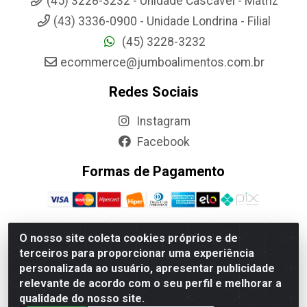
(45) 3228-3232 - Unidade Cascavel - Matriz
(43) 3336-0900 - Unidade Londrina - Filial
(45) 3228-3232
ecommerce@jumboalimentos.com.br
Redes Sociais
Instagram
Facebook
Formas de Pagamento
O nosso site coleta cookies próprios e de
terceiros para proporcionar uma experiência
Jumbo Alimentos Cascavel - Matriz - Rua Itatiba Do Sul, 161 -
personalizada ao usuário, apresentar publicidade
Santos Dumont, Cascavel-PR - CEP 85804-700- CNPJ
relevante de acordo com o seu perfil e melhorar a
85.522.043/0001-90
qualidade do nosso site.