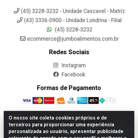
(45) 3228-3232 - Unidade Cascavel - Matriz
(43) 3336-0900 - Unidade Londrina - Filial
(45) 3228-3232
ecommerce@jumboalimentos.com.br
Redes Sociais
Instagram
Facebook
Formas de Pagamento
O nosso site coleta cookies próprios e de
terceiros para proporcionar uma experiência
Jumbo Alimentos Cascavel - Matriz - Rua Itatiba Do Sul, 161 -
personalizada ao usuário, apresentar publicidade
Santos Dumont, Cascavel-PR - CEP 85804-700- CNPJ
85.522.043/0001-90