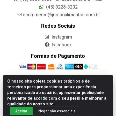
(45) 3228-3232
ecommerce@jumboalimentos.com.br
Redes Sociais
Instagram
Facebook
Formas de Pagamento
O nosso site coleta cookies próprios e de
terceiros para proporcionar uma experiência
Jumbo Alimentos Cascavel - Matriz - Rua Itatiba Do Sul, 161 -
personalizada ao usuário, apresentar publicidade
Santos Dumont, Cascavel-PR - CEP 85804-700- CNPJ
relevante de acordo com o seu perfil e melhorar a
85.522.043/0001-90
qualidade do nosso site.
Aceitar
Negar não essenciais