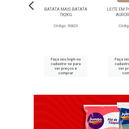
TADO PECA
BATATA MAIS BATATA
LEITE EM 
 2X3,7 KG
7X2KG
AUROR
go: 517
Código: 30623
Códig
u login ou
Faça seu login ou
Faça seu
e-se para
cadastre-se para
cadastr
reços e
ver preços e
ver p
mprar
comprar
com