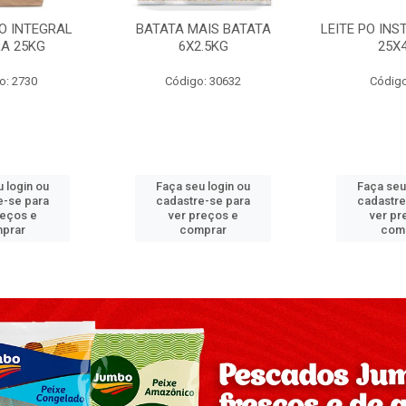
PO INTEGRAL
BATATA MAIS BATATA
LEITE PO IN
A 25KG
6X2.5KG
25X
o: 2730
Código: 30632
Código
 login ou
Faça seu login ou
Faça seu
e-se para
cadastre-se para
cadastre
reços e
ver preços e
ver pr
prar
comprar
com