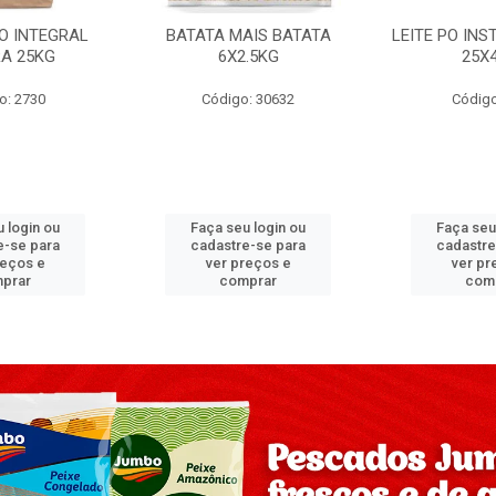
PO INTEGRAL
BATATA MAIS BATATA
LEITE PO IN
A 25KG
6X2.5KG
25X
o: 2730
Código: 30632
Código
 login ou
Faça seu login ou
Faça seu
e-se para
cadastre-se para
cadastre
reços e
ver preços e
ver pr
prar
comprar
com