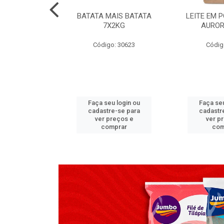
TADO PECA
BATATA MAIS BATATA
LEITE EM 
 2X3,7 KG
7X2KG
AUROR
go: 517
Código: 30623
Códig
u login ou
Faça seu login ou
Faça seu
e-se para
cadastre-se para
cadastr
reços e
ver preços e
ver p
mprar
comprar
com