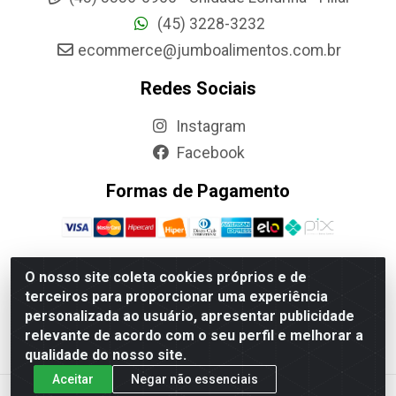
(45) 3228-3232
ecommerce@jumboalimentos.com.br
Redes Sociais
Instagram
Facebook
Formas de Pagamento
O nosso site coleta cookies próprios e de
terceiros para proporcionar uma experiência
Jumbo Alimentos Cascavel - Matriz - Rua Itatiba Do Sul, 161 -
personalizada ao usuário, apresentar publicidade
Santos Dumont, Cascavel-PR - CEP 85804-700- CNPJ
relevante de acordo com o seu perfil e melhorar a
85.522.043/0001-90
qualidade do nosso site.
Aceitar
Negar não essenciais