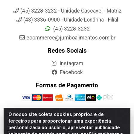
(45) 3228-3232 - Unidade Cascavel - Matriz
(43) 3336-0900 - Unidade Londrina - Filial
(45) 3228-3232
ecommerce@jumboalimentos.com.br
Redes Sociais
Instagram
Facebook
Formas de Pagamento
O nosso site coleta cookies próprios e de
terceiros para proporcionar uma experiência
Jumbo Alimentos Cascavel - Matriz - Rua Itatiba Do Sul, 161 -
personalizada ao usuário, apresentar publicidade
Santos Dumont, Cascavel-PR - CEP 85804-700- CNPJ
85.522.043/0001-90