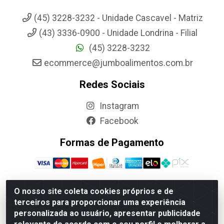
(45) 3228-3232 - Unidade Cascavel - Matriz
(43) 3336-0900 - Unidade Londrina - Filial
(45) 3228-3232
ecommerce@jumboalimentos.com.br
Redes Sociais
Instagram
Facebook
Formas de Pagamento
O nosso site coleta cookies próprios e de
terceiros para proporcionar uma experiência
Jumbo Alimentos Cascavel - Matriz - Rua Itatiba Do Sul, 161 -
personalizada ao usuário, apresentar publicidade
Santos Dumont, Cascavel-PR - CEP 85804-700- CNPJ
85.522.043/0001-90