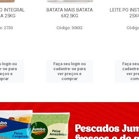
PO INTEGRAL
BATATA MAIS BATATA
LEITE PO IN
A 25KG
6X2.5KG
25X
o: 2730
Código: 30632
Código
 login ou
Faça seu login ou
Faça seu
e-se para
cadastre-se para
cadastre
reços e
ver preços e
ver pr
prar
comprar
com