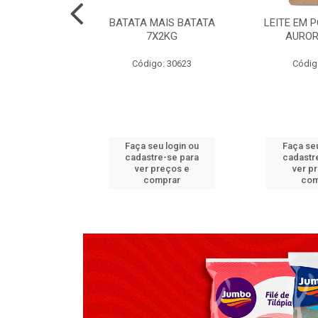
TADO PECA
BATATA MAIS BATATA
LEITE EM 
 2X3,7 KG
7X2KG
AUROR
go: 517
Código: 30623
Códig
u login ou
Faça seu login ou
Faça seu
e-se para
cadastre-se para
cadastr
reços e
ver preços e
ver p
mprar
comprar
com