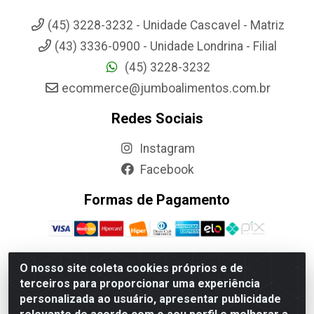
(45) 3228-3232 - Unidade Cascavel - Matriz
(43) 3336-0900 - Unidade Londrina - Filial
(45) 3228-3232
ecommerce@jumboalimentos.com.br
Redes Sociais
Instagram
Facebook
Formas de Pagamento
O nosso site coleta cookies próprios e de
terceiros para proporcionar uma experiência
Jumbo Alimentos Cascavel - Matriz - Rua Itatiba Do Sul, 161 -
personalizada ao usuário, apresentar publicidade
Santos Dumont, Cascavel-PR - CEP 85804-700- CNPJ
85.522.043/0001-90