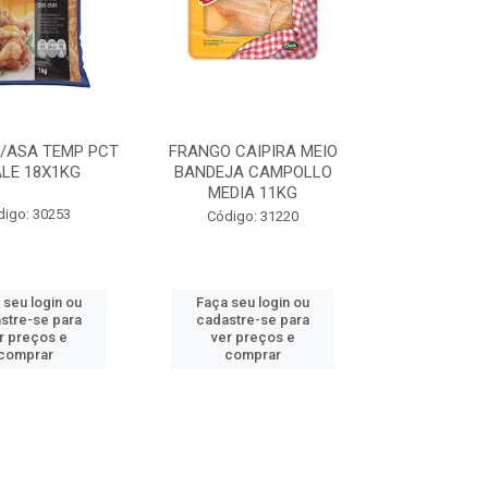
/ASA TEMP PCT
FRANGO CAIPIRA MEIO
LE 18X1KG
BANDEJA CAMPOLLO
MEDIA 11KG
digo: 30253
Código: 31220
 seu login ou
Faça seu login ou
stre-se para
cadastre-se para
r preços e
ver preços e
comprar
comprar