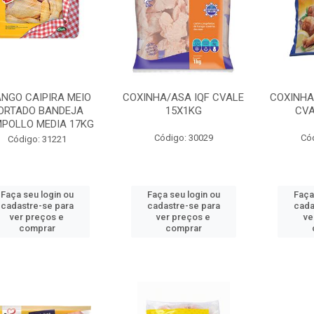
NGO CAIPIRA MEIO
COXINHA/ASA IQF CVALE
COXINHA
ORTADO BANDEJA
15X1KG
CVA
POLLO MEDIA 17KG
Código: 30029
Có
Código: 31221
Faça seu login ou
Faça seu login ou
Faça
cadastre-se para
cadastre-se para
cada
ver preços e
ver preços e
ve
comprar
comprar