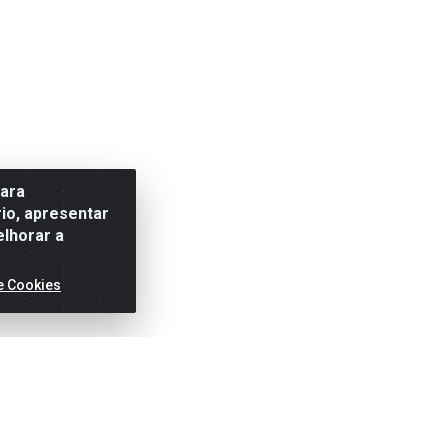
para
io, apresentar
elhorar a
e Cookies