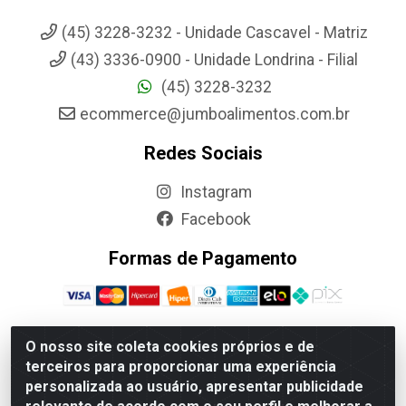
(45) 3228-3232 - Unidade Cascavel - Matriz
(43) 3336-0900 - Unidade Londrina - Filial
(45) 3228-3232
ecommerce@jumboalimentos.com.br
Redes Sociais
Instagram
Facebook
Formas de Pagamento
O nosso site coleta cookies próprios e de
terceiros para proporcionar uma experiência
Jumbo Alimentos Cascavel - Matriz - Rua Itatiba Do Sul, 161 -
personalizada ao usuário, apresentar publicidade
Santos Dumont, Cascavel-PR - CEP 85804-700- CNPJ
85.522.043/0001-90