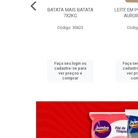
TADO PECA
BATATA MAIS BATATA
LEITE EM 
 2X3,7 KG
7X2KG
AUROR
go: 517
Código: 30623
Códig
u login ou
Faça seu login ou
Faça seu
e-se para
cadastre-se para
cadastr
reços e
ver preços e
ver p
mprar
comprar
com