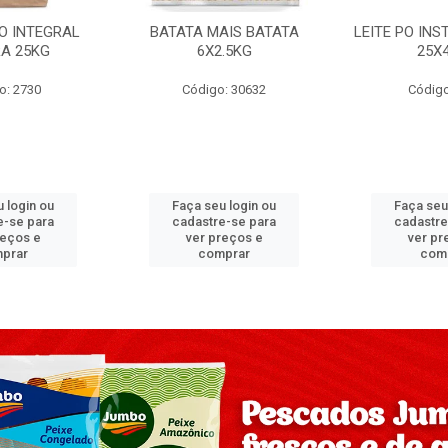
PO INTEGRAL
BATATA MAIS BATATA
LEITE PO IN
A 25KG
6X2.5KG
25X
o: 2730
Código: 30632
Código
 login ou
Faça seu login ou
Faça seu
e-se para
cadastre-se para
cadastre
reços e
ver preços e
ver pr
prar
comprar
com