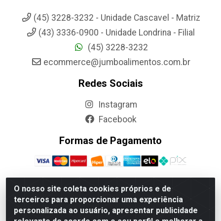
(45) 3228-3232 - Unidade Cascavel - Matriz
(43) 3336-0900 - Unidade Londrina - Filial
(45) 3228-3232
ecommerce@jumboalimentos.com.br
Redes Sociais
Instagram
Facebook
Formas de Pagamento
O nosso site coleta cookies próprios e de
terceiros para proporcionar uma experiência
Jumbo Alimentos Cascavel - Matriz - Rua Itatiba Do Sul, 161 -
personalizada ao usuário, apresentar publicidade
Santos Dumont, Cascavel-PR - CEP 85804-700- CNPJ
85.522.043/0001-90