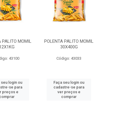
 PALITO MOMIL
POLENTA PALITO MOMIL
12X1KG
30X400G
digo: 43100
Código: 43033
 seu login ou
Faça seu login ou
stre-se para
cadastre-se para
r preços e
ver preços e
comprar
comprar