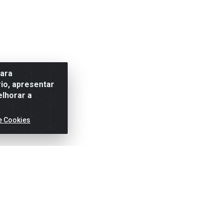
para
io, apresentar
elhorar a
e Cookies