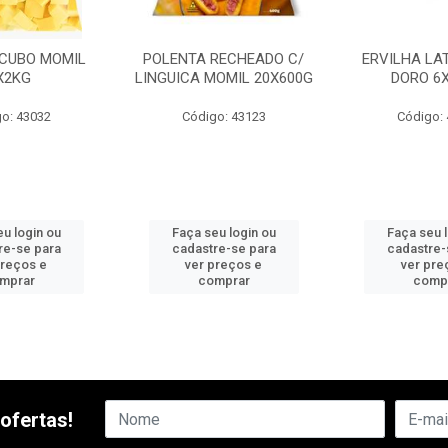
 CUBO MOMIL
POLENTA RECHEADO C/
ERVILHA LA
X2KG
LINGUICA MOMIL 20X600G
DORO 6X
o: 43032
Código: 43123
Código:
u login ou
Faça seu login ou
Faça seu 
re-se para
cadastre-se para
cadastre-
preços e
ver preços e
ver pre
mprar
comprar
comp
ofertas!