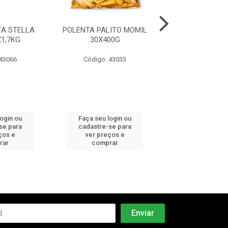
TA STELLA
POLENTA PALITO MOMIL
SOBREPALETA
1,7KG
30X400G
S/OSSO LAR ME
 43066
Código: 43033
Código: 34
login ou
Faça seu login ou
Faça seu log
se para
cadastre-se para
cadastre-se 
ços e
ver preços e
ver preços
rar
comprar
comprar