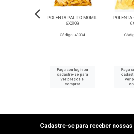
PALETA SUINA
POLENTA PALITO MOMIL
POLENTA
LAR MEDIA 16KG
6X2KG
6
digo: 34256
Código: 43034
Códig
 seu login ou
Faça seu login ou
Faça se
astre-se para
cadastre-se para
cadast
er preços e
ver preços e
ver 
comprar
comprar
co
Cadastre-se para receber nossas 