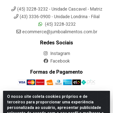
(45) 3228-3232 - Unidade Cascavel - Matriz
(43) 3336-0900 - Unidade Londrina - Filial
(45) 3228-3232
ecommerce@jumboalimentos.com.br
Redes Sociais
Instagram
Facebook
Formas de Pagamento
O nosso site coleta cookies próprios e de
terceiros para proporcionar uma experiência
Jumbo Alimentos Cascavel - Matriz - Rua Itatiba Do Sul, 161 -
personalizada ao usuário, apresentar publicidade
Santos Dumont, Cascavel-PR - CEP 85804-700- CNPJ
85.522.043/0001-90