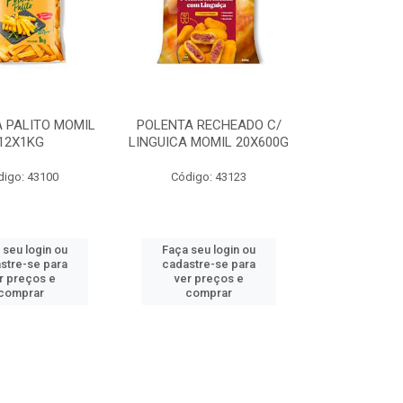
 PALITO MOMIL
POLENTA RECHEADO C/
12X1KG
LINGUICA MOMIL 20X600G
digo: 43100
Código: 43123
 seu login ou
Faça seu login ou
stre-se para
cadastre-se para
r preços e
ver preços e
comprar
comprar