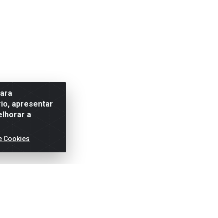
para
io, apresentar
elhorar a
e Cookies